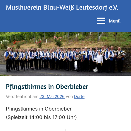
Zum
Musikverein Blau-Weiß Leutesdorf e.V.
Inhalt
springen
Menü
Pfingstkirmes in Oberbieber
Veröffentlicht am
23. Mai 2026
von
Dörte
Pfingstkirmes in Oberbieber
(Spielzeit 14:00 bis 17:00 Uhr)